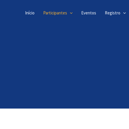
Ir
para
Início
Participantes
Eventos
Registro
o
conteúdo