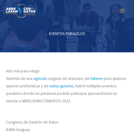
Skip
to
content
EVENTOS PARALELOS
Aún más para elegir
Además de una
agenda
cargada de sesiones, de
talleres
para quienes
quieran profundizar y de
visitas guiadas
, habrá múltiples eventos
paralelos donde las personas podrán participar aprovechando la
venida a ABRELATAM/CONDATOS 2023.
Congreso de Gestión de Datos
DAMA Uruguay