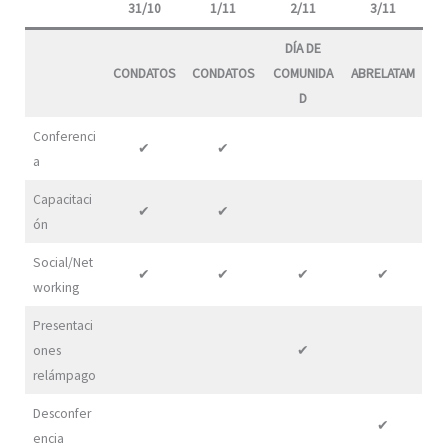
31/10
1/11
2/11
3/11
DÍA DE
CONDATOS
CONDATOS
COMUNIDA
ABRELATAM
D
Conferenci
✔
✔
a
Capacitaci
✔
✔
ón
Social/Net
✔
✔
✔
✔
working
Presentaci
ones
✔
relámpago
Desconfer
✔
encia