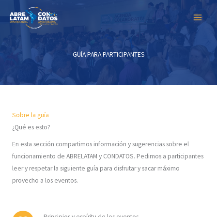
Skip
to
content
GUÍA PARA PARTICIPANTES
Sobre la guía
¿Qué es esto?
En esta sección compartimos información y sugerencias sobre el
funcionamiento de ABRELATAM y CONDATOS. Pedimos a participantes
leer y respetar la siguiente guí­a para disfrutar y sacar máximo
provecho a los eventos.
Principios y espíritu de los eventos